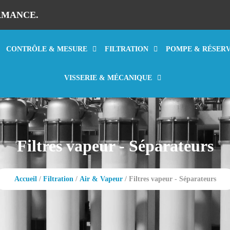
RMANCE.
CONTRÔLE & MESURE
FILTRATION
POMPE & RÉSER
VISSERIE & MÉCANIQUE
Filtres vapeur - Séparateurs
Accueil
/
Filtration
/
Air & Vapeur
/ Filtres vapeur - Séparateurs