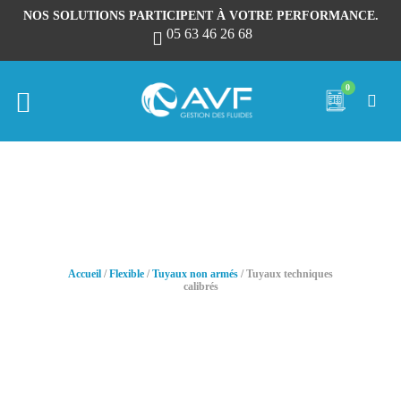
NOS SOLUTIONS PARTICIPENT À VOTRE PERFORMANCE.
05 63 46 26 68
0
Tuyaux techniques calibrés
Accueil
/
Flexible
/
Tuyaux non armés
/ Tuyaux techniques
calibrés